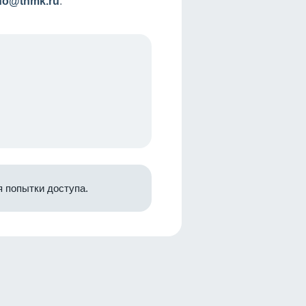
nfo@tnmk.ru
.
 попытки доступа.