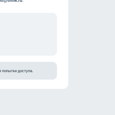
nfo@tnmk.ru
.
 попытки доступа.